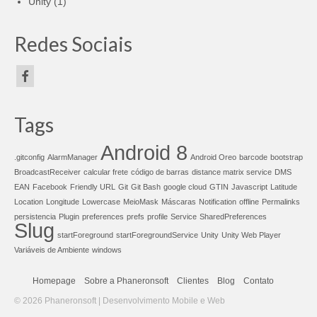
Unity
(1)
Redes Sociais
Tags
Android 8
.gitconfig
AlarmManager
Android Oreo
barcode
bootstrap
BroadcastReceiver
calcular frete
código de barras
distance matrix service
DMS
EAN
Facebook
Friendly URL
Git
Git Bash
google cloud
GTIN
Javascript
Latitude
Location
Longitude
Lowercase
MeioMask
Máscaras
Notification
offline
Permalinks
persistencia
Plugin
preferences
prefs
profile
Service
SharedPreferences
Slug
startForeground
startForegroundService
Unity
Unity Web Player
Variáveis de Ambiente
windows
Homepage
Sobre a Phaneronsoft
Clientes
Blog
Contato
© 2026 Phaneronsoft | Desenvolvimento Mobile e Web