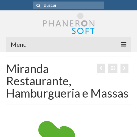
Buscar
por:
Menu
Homepage
Miranda
Sobre a Phaneronsoft
Restaurante,
Clientes
Hamburgueria e Massas
Blog
Contato