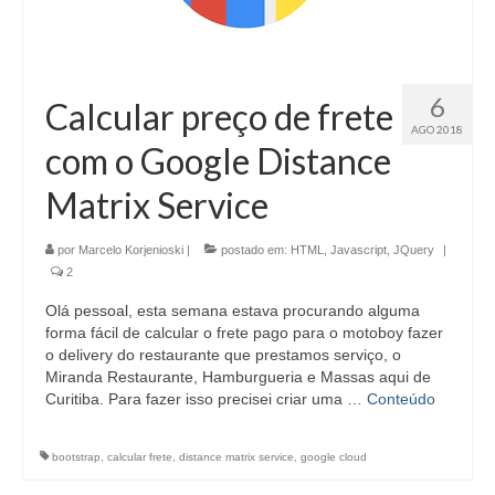
6
Calcular preço de frete
AGO 2018
com o Google Distance
Matrix Service
por
Marcelo Korjenioski
|
postado em:
HTML
,
Javascript
,
JQuery
|
2
Olá pessoal, esta semana estava procurando alguma
forma fácil de calcular o frete pago para o motoboy fazer
o delivery do restaurante que prestamos serviço, o
Miranda Restaurante, Hamburgueria e Massas aqui de
Curitiba. Para fazer isso precisei criar uma …
Conteúdo
bootstrap
,
calcular frete
,
distance matrix service
,
google cloud