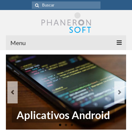
Buscar
por:
Menu
Homepage
Sobre a Phaneronsoft
Clientes
Blog
Contato
Aplicativos Android