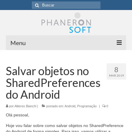
Buscar
por:
Menu
Homepage
Salvar objetos no
8
Sobre a Phaneronsoft
MAR 2019
SharedPreferences
Clientes
do Android
Blog
por
Contato
Altieres Bianchi
|
postado em:
Android
,
Programação
|
0
Olá pessoal,
Hoje vou falar sobre como salvar objetos no SharedPreference
do Android de forma simples. Para isso, vamos utilizar a