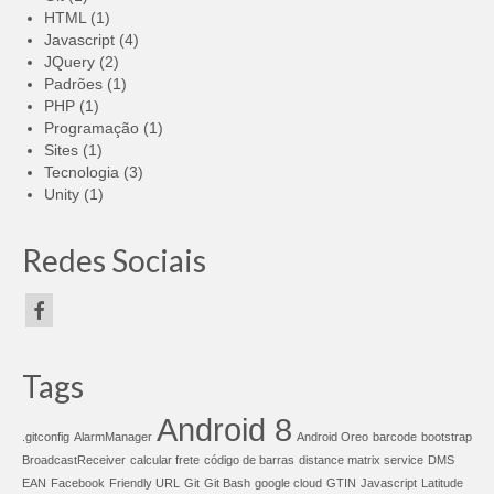
HTML
(1)
Javascript
(4)
JQuery
(2)
Padrões
(1)
PHP
(1)
Programação
(1)
Sites
(1)
Tecnologia
(3)
Unity
(1)
Redes Sociais
Tags
Android 8
.gitconfig
AlarmManager
Android Oreo
barcode
bootstrap
BroadcastReceiver
calcular frete
código de barras
distance matrix service
DMS
EAN
Facebook
Friendly URL
Git
Git Bash
google cloud
GTIN
Javascript
Latitude