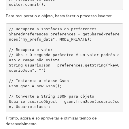
editor.commit();
Para recuperar o o objeto, basta fazer o processo inverso:
// Recupera a instância do preferences

SharedPreferences preferences = getSharedPrefere
nces("my_prefs_data", MODE_PRIVATE);

// Recupera o valor

// Obs.: O segundo parâmetro é um valor padrão c
aso o campo não exista

String usuarioJson = preferences.getString("keyU
suarioJson", "");

// Instancia a classe Gson

Gson gson = new Gson();

// Converte a String JSON para objeto

Usuario usuarioObject = gson.fromJson(usuarioJso
Pronto, agora é só aproveitar e otimizar tempo de
desenvolvimento.