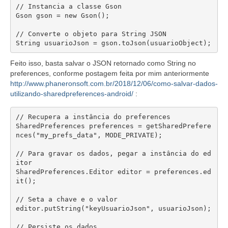
// Instancia a classe Gson

Gson gson = new Gson();

// Converte o objeto para String JSON

String usuarioJson = gson.toJson(usuarioObject);
Feito isso, basta salvar o JSON retornado como String no
preferences, conforme postagem feita por mim anteriormente
http://www.phaneronsoft.com.br/2018/12/06/como-salvar-dados-
utilizando-sharedpreferences-android/
:
// Recupera a instância do preferences

SharedPreferences preferences = getSharedPrefere
nces("my_prefs_data", MODE_PRIVATE);

// Para gravar os dados, pegar a instância do ed
itor

SharedPreferences.Editor editor = preferences.ed
it();

// Seta a chave e o valor

editor.putString("keyUsuarioJson", usuarioJson);

// Persiste os dados
