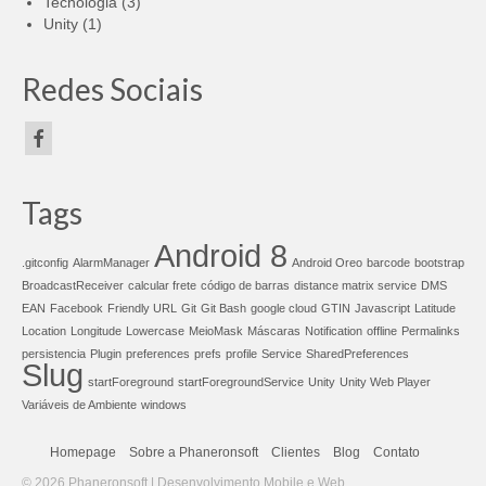
Tecnologia
(3)
Unity
(1)
Redes Sociais
Tags
Android 8
.gitconfig
AlarmManager
Android Oreo
barcode
bootstrap
BroadcastReceiver
calcular frete
código de barras
distance matrix service
DMS
EAN
Facebook
Friendly URL
Git
Git Bash
google cloud
GTIN
Javascript
Latitude
Location
Longitude
Lowercase
MeioMask
Máscaras
Notification
offline
Permalinks
persistencia
Plugin
preferences
prefs
profile
Service
SharedPreferences
Slug
startForeground
startForegroundService
Unity
Unity Web Player
Variáveis de Ambiente
windows
Homepage
Sobre a Phaneronsoft
Clientes
Blog
Contato
© 2026 Phaneronsoft | Desenvolvimento Mobile e Web