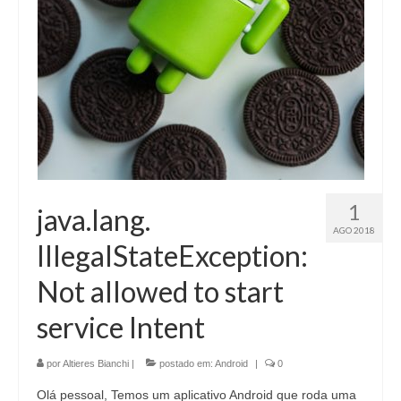
1
java.lang.
AGO 2018
IllegalStateException:
Not allowed to start
service Intent
por
Altieres Bianchi
|
postado em:
Android
|
0
Olá pessoal, Temos um aplicativo Android que roda uma