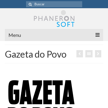
Buscar
por:
Menu
Homepage
Gazeta do Povo
Sobre a Phaneronsoft
Clientes
Blog
Contato