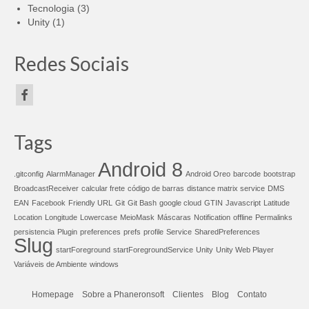
Tecnologia
(3)
Unity
(1)
Redes Sociais
Tags
Android 8
.gitconfig
AlarmManager
Android Oreo
barcode
bootstrap
BroadcastReceiver
calcular frete
código de barras
distance matrix service
DMS
EAN
Facebook
Friendly URL
Git
Git Bash
google cloud
GTIN
Javascript
Latitude
Location
Longitude
Lowercase
MeioMask
Máscaras
Notification
offline
Permalinks
persistencia
Plugin
preferences
prefs
profile
Service
SharedPreferences
Slug
startForeground
startForegroundService
Unity
Unity Web Player
Variáveis de Ambiente
windows
Homepage
Sobre a Phaneronsoft
Clientes
Blog
Contato