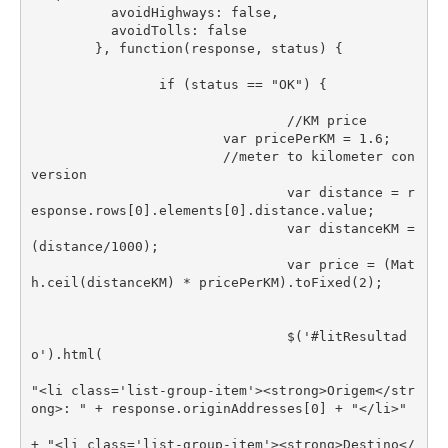
          avoidHighways: false,

          avoidTolls: false

        }, function(response, status) {

        	if (status == "OK") {

				//KM price

        		var pricePerKM = 1.6;

        		//meter to kilometer con
version

 				var distance = r
esponse.rows[0].elements[0].distance.value;

				var distanceKM = 
(distance/1000);

				var price = (Mat
h.ceil(distanceKM) * pricePerKM).toFixed(2);		
				$('#litResultad
o').html(

"<li class='list-group-item'><strong>Origem</str
ong>: " + response.originAddresses[0] + "</li>"

+ "<li class='list-group-item'><strong>Destino</