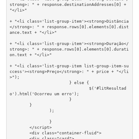
strong>: " + response.destinationAddresses[0] + 
"</li>"

+ "<li class='list-group-item'><strong>Distância
</strong>: " + response.rows[0].elements[0].dist
ance.text + "</li>"

+ "<li class='list-group-item'><strong>Duração</
strong>: " + response.rows[0].elements[0].durati
on.text + "</li>"

+ "<li class='list-group-item list-group-item-su
ccess'><strong>Preço</strong>: " + price + "</li
>");

			} else {

				$('#litResultad
o').html('Ocorreu um erro');

			}   

        }

		);

		}

	</script>

	<div class="container-fluid">	

	<div class="card">
