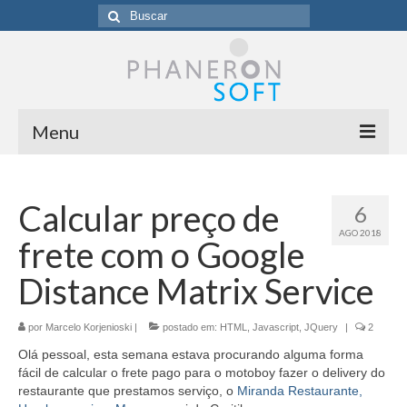
Buscar
por:
Menu
Homepage
Calcular preço de
6
Sobre a Phaneronsoft
AGO 2018
frete com o Google
Clientes
Distance Matrix Service
Blog
por
Contato
Marcelo Korjenioski
|
postado em:
HTML
,
Javascript
,
JQuery
|
2
Olá pessoal, esta semana estava procurando alguma forma
fácil de calcular o frete pago para o motoboy fazer o delivery do
restaurante que prestamos serviço, o
Miranda Restaurante,