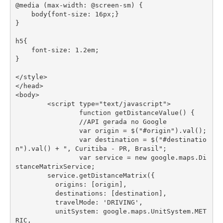
@media (max-width: @screen-sm) {

    body{font-size: 16px;}

}

h5{

    font-size: 1.2em;

} 

</style>

</head>

<body>

	<script type="text/javascript">

		function getDistanceValue() {

		//API gerada no Google 

		var origin = $("#origin").val();

		var destination = $("#destinatio
n").val() + ", Curitiba - PR, Brasil";

		var service = new google.maps.Di
stanceMatrixService;

        service.getDistanceMatrix({

          origins: [origin],

          destinations: [destination],

          travelMode: 'DRIVING',

          unitSystem: google.maps.UnitSystem.MET
RIC,
