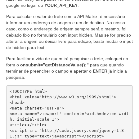
google no lugar do
YOUR_API_KEY
.
Para calcular o valor do frete com a API Matrix, é necessário
informar um endereço de origem e um de destino. No nosso
caso, como o endereço de origem sempre será o mesmo, foi
deixado fixo no formulário com input hidden. Mas se for preciso
alterar a origem ou deixar livre para edição, basta mudar o input
de hidden para text.
Para facilitar a vida de quem irá pesquisar o frete, coloquei no
form o
onsubmit=”getDistanceValue();”
para que quando
terminar de preencher o campo e apertar o
ENTER
já inicia a
pesquisa.
<!DOCTYPE html>

<html xmlns="http://www.w3.org/1999/xhtml">

<head>

<meta charset="UTF-8">

<meta name="viewport" content="width=device-widt
h, initial-scale=1">

<title></title>

<script src="http://code.jquery.com/jquery-1.8.
1.js" type="text/javascript"></script>
