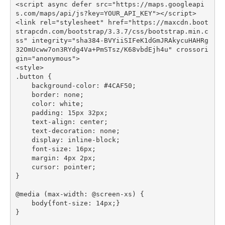
<script async defer src="https://maps.googleapi
s.com/maps/api/js?key=YOUR_API_KEY"></script>

<link rel="stylesheet" href="https://maxcdn.boot
strapcdn.com/bootstrap/3.3.7/css/bootstrap.min.c
ss" integrity="sha384-BVYiiSIFeK1dGmJRAkycuHAHRg
32OmUcww7on3RYdg4Va+PmSTsz/K68vbdEjh4u" crossori
gin="anonymous">

<style>

.button {

    background-color: #4CAF50;

    border: none;

    color: white;

    padding: 15px 32px;

    text-align: center;

    text-decoration: none;

    display: inline-block;

    font-size: 16px;

    margin: 4px 2px;

    cursor: pointer;

}

@media (max-width: @screen-xs) {

    body{font-size: 14px;}

}
