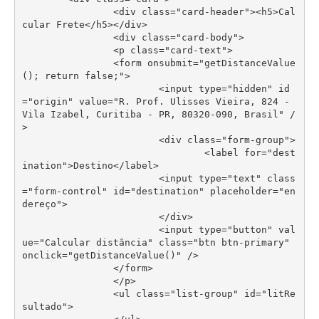
		<div class="card-header"><h5>Cal
cular Frete</h5></div>

		<div class="card-body">

		<p class="card-text">

		<form onsubmit="getDistanceValue
(); return false;">

			<input type="hidden" id
="origin" value="R. Prof. Ulisses Vieira, 824 - 
Vila Izabel, Curitiba - PR, 80320-090, Brasil" /
>

		  	<div class="form-group">

		  		<label for="dest
ination">Destino</label>

		    	<input type="text" class
="form-control" id="destination" placeholder="en
dereço">

		  	</div>

			<input type="button" val
ue="Calcular distância" class="btn btn-primary" 
onclick="getDistanceValue()" />

		</form>

		</p>

		<ul class="list-group" id="litRe
sultado">
