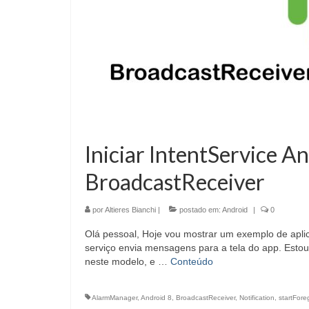
Iniciar IntentService 
BroadcastReceiver
por
Altieres Bianchi
|
postado em:
Android
|
0
Olá pessoal, Hoje vou mostrar um exemplo de aplic
serviço envia mensagens para a tela do app. Est
neste modelo, e …
Conteúdo
AlarmManager
,
Android 8
,
BroadcastReceiver
,
Notification
,
startFor