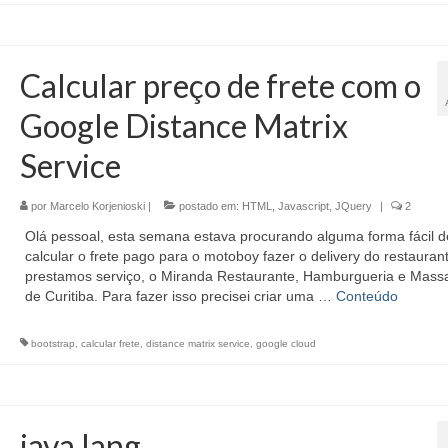
Calcular preço de frete com o
Google Distance Matrix
Service
por
Marcelo Korjenioski
|
postado em:
HTML
,
Javascript
,
JQuery
|
2
Olá pessoal, esta semana estava procurando alguma forma fácil d
calcular o frete pago para o motoboy fazer o delivery do restauran
prestamos serviço, o Miranda Restaurante, Hamburgueria e Mass
de Curitiba. Para fazer isso precisei criar uma …
Conteúdo
bootstrap
,
calcular frete
,
distance matrix service
,
google cloud
java.lang.