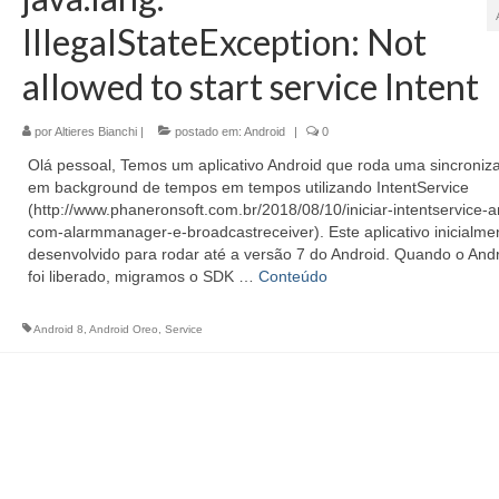
IllegalStateException: Not
allowed to start service Intent
por
Altieres Bianchi
|
postado em:
Android
|
0
Olá pessoal, Temos um aplicativo Android que roda uma sincroniz
em background de tempos em tempos utilizando IntentService
(http://www.phaneronsoft.com.br/2018/08/10/iniciar-intentservice-a
com-alarmmanager-e-broadcastreceiver). Este aplicativo inicialmen
desenvolvido para rodar até a versão 7 do Android. Quando o Andr
foi liberado, migramos o SDK …
Conteúdo
Android 8
,
Android Oreo
,
Service