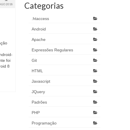
Categorias
AGO 2018
.htaccess
Android
Apache
ação
Expressões Regulares
ndroid-
te foi
Git
oid 8
HTML
Javascript
JQuery
Padrões
PHP
Programação