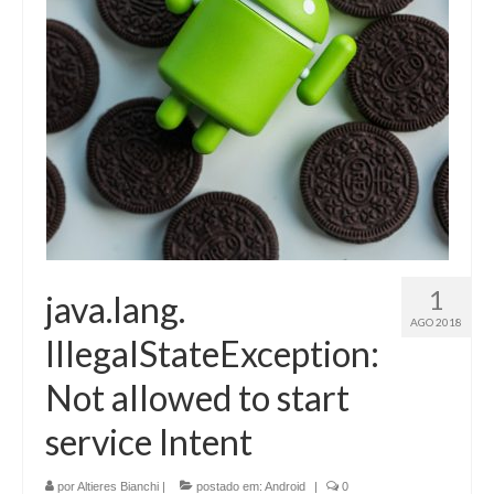
1
java.lang.
AGO 2018
IllegalStateException:
Not allowed to start
service Intent
por
Altieres Bianchi
|
postado em:
Android
|
0