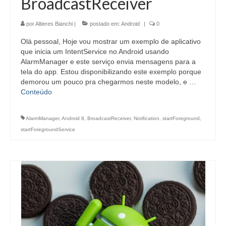
BroadcastReceiver
por
Altieres Bianchi
|
postado em:
Android
|
0
Olá pessoal, Hoje vou mostrar um exemplo de aplicativo
que inicia um IntentService no Android usando
AlarmManager e este serviço envia mensagens para a
tela do app. Estou disponibilizando este exemplo porque
demorou um pouco pra chegarmos neste modelo, e …
Conteúdo
AlarmManager
,
Android 8
,
BroadcastReceiver
,
Notification
,
startForeground
,
startForegroundService