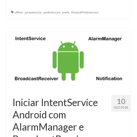
offline
,
persistencia
,
preferences
,
prefs
,
SharedPreferences
Iniciar IntentService
10
AGO 2018
Android com
AlarmManager e