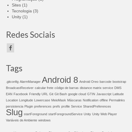
Sites
(1)
Tecnologia
(3)
Unity
(1)
Redes Sociais
Tags
Android 8
.gitconfig
AlarmManager
Android Oreo
barcode
bootstrap
BroadcastReceiver
calcular frete
código de barras
distance matrix service
DMS
EAN
Facebook
Friendly URL
Git
Git Bash
google cloud
GTIN
Javascript
Latitude
Location
Longitude
Lowercase
MeioMask
Máscaras
Notification
offline
Permalinks
persistencia
Plugin
preferences
prefs
profile
Service
SharedPreferences
Slug
startForeground
startForegroundService
Unity
Unity Web Player
Variáveis de Ambiente
windows