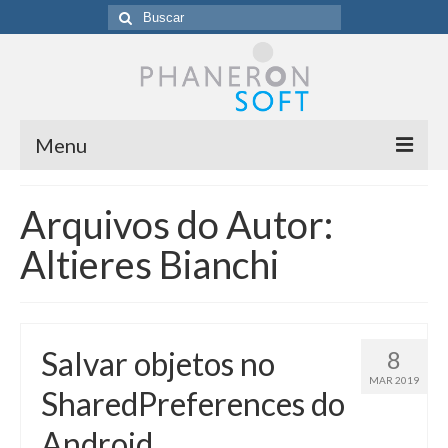
Buscar
por:
Menu
Homepage
Arquivos do Autor:
Sobre a Phaneronsoft
Altieres Bianchi
Clientes
Blog
Salvar objetos no
8
Contato
MAR 2019
SharedPreferences do
Android